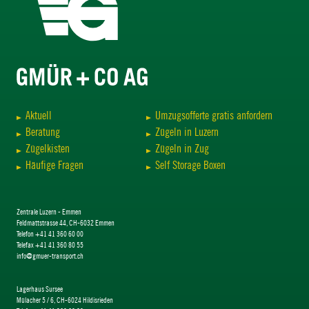
Aktuell
Umzugsofferte gratis anfordern
Beratung
Zügeln in Luzern
Zügelkisten
Zügeln in Zug
Häufige Fragen
Self Storage Boxen
Zentrale Luzern - Emmen
Feldmattstrasse 44, CH-6032 Emmen
Telefon +41 41 360 60 00
Telefax +41 41 360 80 55
info@gmuer-transport.ch
Lagerhaus Sursee
Mülacher 5 / 6, CH-6024 Hildisrieden