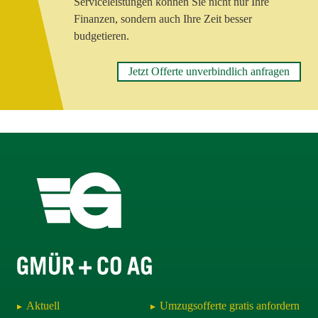
Serviceleistungen können Sie nicht nur Ihre
Alternativ dazu können Sie für Ihre unverbindliche
Finanzen, sondern auch Ihre Zeit besser
Anfrage auch unser
budgetieren.
Online-Offertformular
benutzen. Wir
setzen uns für die Detailabklärung mit Ihnen in
Verbindung.
Jetzt Offerte unverbindlich anfragen
Aktuell
Umzugsofferte gratis anfordern