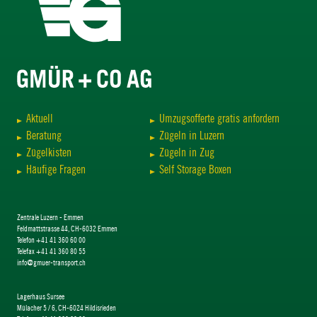
Aktuell
Umzugsofferte gratis anfordern
Beratung
Zügeln in Luzern
Zügelkisten
Zügeln in Zug
Häufige Fragen
Self Storage Boxen
Zentrale Luzern - Emmen
Feldmattstrasse 44, CH-6032 Emmen
Telefon +41 41 360 60 00
Telefax +41 41 360 80 55
info@gmuer-transport.ch
Lagerhaus Sursee
Mülacher 5 / 6, CH-6024 Hildisrieden