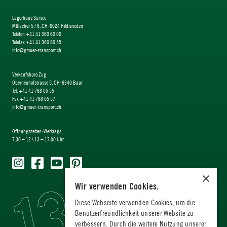
Lagerhaus Sursee
Mülacher 5 / 6, CH-6024 Hildisrieden
Telefon +41 41 360 60 00
Telefax +41 41 360 80 55
info@gmuer-transport.ch
Verkaufsbüro Zug
Oberneuhofstrasse 5, CH-6340 Baar
Tel. +41 41 768 05 55
Fax +41 41 768 05 57
info@gmuer-transport.ch
Öffnungszeiten: Werktags
7.30 – 12 \ 13 – 17.00 Uhr
×
Wir verwenden Cookies.
Diese Webseite verwenden Cookies, um die
Benutzerfreundlichkeit unserer Website zu
verbessern. Durch die weitere Nutzung unserer