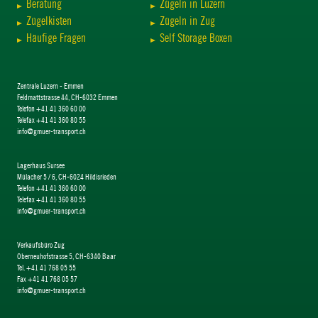
Beratung
Zügeln in Luzern
Zügelkisten
Zügeln in Zug
Häufige Fragen
Self Storage Boxen
Zentrale Luzern - Emmen
Feldmattstrasse 44, CH-6032 Emmen
Telefon +41 41 360 60 00
Telefax +41 41 360 80 55
info@gmuer-transport.ch
Lagerhaus Sursee
Mülacher 5 / 6, CH-6024 Hildisrieden
Telefon +41 41 360 60 00
Telefax +41 41 360 80 55
info@gmuer-transport.ch
Verkaufsbüro Zug
Oberneuhofstrasse 5, CH-6340 Baar
Tel. +41 41 768 05 55
Fax +41 41 768 05 57
info@gmuer-transport.ch